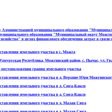
у Администрацией муниципального образования "Муниципа
муниципального образования "Муниципальный округ Можги
зяйство" в целях финансового обеспечения затрат в связи с
тавления земельного участка в с. Можга
муртская Республика, Можгинский район, с. Пычас, ул. Гвард
и местоположения границ земельного участка
ставления земельного участка в д. Верхние Юри Можгинског
тавления земельного участка в д. Сюга-Какси
тавления земельного участка в д. Сюга-Какси
тавления земельного участка в д. Малая Сюга
тавления земельного участка в д. Малая Сюга