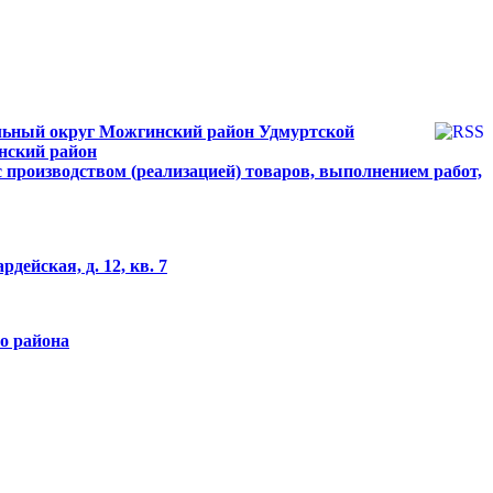
льный округ Можгинский район Удмуртской
нский район
 производством (реализацией) товаров, выполнением работ,
ейская, д. 12, кв. 7
о района