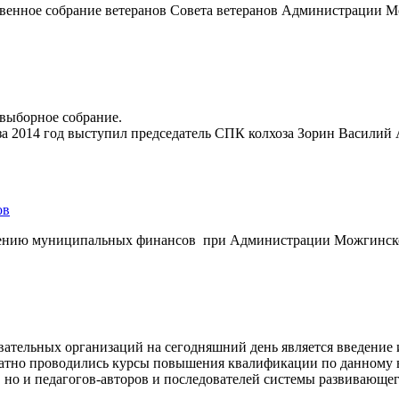
твенное собрание ветеранов Совета ветеранов Администрации М
-выборное собрание.
за 2014 год выступил председатель СПК колхоза Зорин Василий 
ов
овлению муниципальных финансов при Администрации Можгинск
вательных организаций на сегодняшний день является введение
атно проводились курсы повышения квалификации по данному в
но и педагогов-авторов и последователей системы развивающег