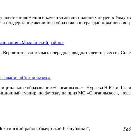
лучшение положения и качества жизни пожилых людей в Удмур
 и поддержание активного образа жизни граждан пожилого возр
бразования «Можгинский район»
 Н. Вершинина состоялась очередная двадцать девятая сессия С
разования «Сюгаильское»
муниципальное образование «Сюгаильское» Нуреева Н.Ю. и Гл
диционный турнир по футзалу на приз МО «Сюгаильское», пос
ожгинский район Удмуртской Республики",
Ра