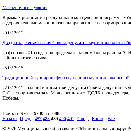
Масленичные гуляния
В рамках реализации республиканской целевой программы «У
оздоровительные мероприятия, направленные на формирование
25.02.2015
Двадцать девятая сессия Совета депутатов муниципального о
25 февраля 2015 года под председательством Главы района А.
район» пятого созыва.
25.02.2015
Традиционный турнир по футзалу на приз муниципального об
22.02.2015 года по инициативе депутата Совета депутатов 
С.С. в спортивном зале Малосюгинского ЦCДК проведен тра
Победы.
Новости 9761 - 9780 из 10888
Начало
|
Пред.
|
487
488
489
490
491
|
След.
|
Конец
|
Все
© 2026 Муниципальное образование "Муниципальный округ М