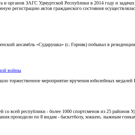
 и органов ЗАГС Удмуртской Республики в 2014 году и задачах н
ную регистрацию актов гражданского состояния осуществлялась
енский ансамбль «Сударушка» (с. Горняк) побывал в резиденции
ной войны
рошло торжественное мероприятие вручения юбилейных медалей
й со всей республики - более 1000 спортсменов из 25 районов У
ния проходили по 8 видам - баскетболу, хоккею, лыжным гонка