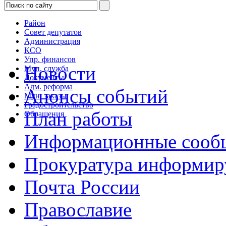
Район
Совет депутатов
Администрация
КСО
Упр. финансов
Новости
Мун. служба
Документы
Адм. реформа
Анонсы событий
Мун. заказы
Градостроительство
План работы
Обращения
Информационные сооб
Прокуратура информир
Почта России
Православие