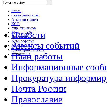
Район
Совет депутатов
Администрация
КСО
Упр. финансов
Новости
Мун. служба
Документы
Адм. реформа
Анонсы событий
Мун. заказы
Градостроительство
План работы
Обращения
Информационные сооб
Прокуратура информир
Почта России
Православие