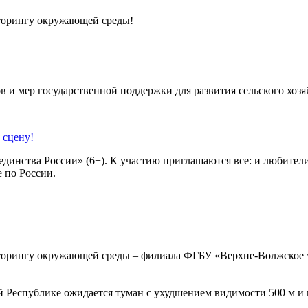
торингу окружающей среды!
в и мер государственной поддержки для развития сельского хозя
 сцену!
динства России» (6+). К участию приглашаются все: и любител
е по России.
торингу окружающей среды – филиала ФГБУ «Верхне-Волжское 
й Республике ожидается туман с ухудшением видимости 500 м и 