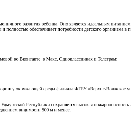
армоничного развития ребенка. Оно является идеальным питание
 и полностью обеспечивает потребности детского организма в 
овой во Вконтакте, в Макс, Одноклассниках и Телеграм:
иторингу окружающей среды филиала ФГБУ «Верхне-Волжское у
в Удмуртской Республики сохраняется высокая пожароопасность л
удшением видимости 500 м и менее.