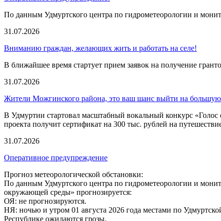
По данным Удмуртского центра по гидрометеорологии и мони
31.07.2026
Вниманию граждан, желающих жить и работать на селе!
В ближайшее время стартует прием заявок на получение гранто
31.07.2026
Жители Можгинского района, это ваш шанс выйти на большую
В Удмуртии стартовал масштабный вокальный конкурс «Голос е
проекта получит сертификат на 300 тыс. рублей на путешестви
31.07.2026
Оперативное предупреждение
Прогноз метеорологической обстановки:
По данным Удмуртского центра по гидрометеорологии и мони
окружающей среды» прогнозируется:
ОЯ: не прогнозируются.
НЯ: ночью и утром 01 августа 2026 года местами по Удмуртско
Республике ожидаются грозы.