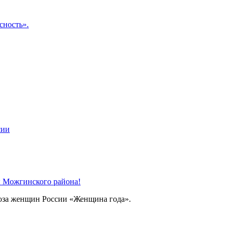
сность».
сии
 Можгинского района!
оюза женщин России «Женщина года».