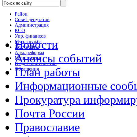
Район
Совет депутатов
Администрация
КСО
Упр. финансов
Новости
Мун. служба
Документы
Адм. реформа
Анонсы событий
Мун. заказы
Градостроительство
План работы
Обращения
Информационные сооб
Прокуратура информир
Почта России
Православие