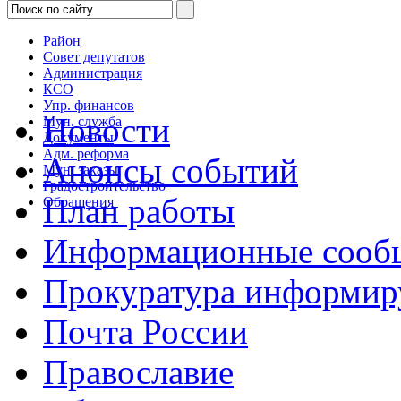
Район
Совет депутатов
Администрация
КСО
Упр. финансов
Новости
Мун. служба
Документы
Адм. реформа
Анонсы событий
Мун. заказы
Градостроительство
План работы
Обращения
Информационные сооб
Прокуратура информир
Почта России
Православие