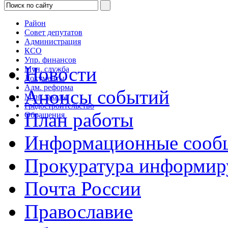
Район
Совет депутатов
Администрация
КСО
Упр. финансов
Новости
Мун. служба
Документы
Адм. реформа
Анонсы событий
Мун. заказы
Градостроительство
План работы
Обращения
Информационные сооб
Прокуратура информир
Почта России
Православие