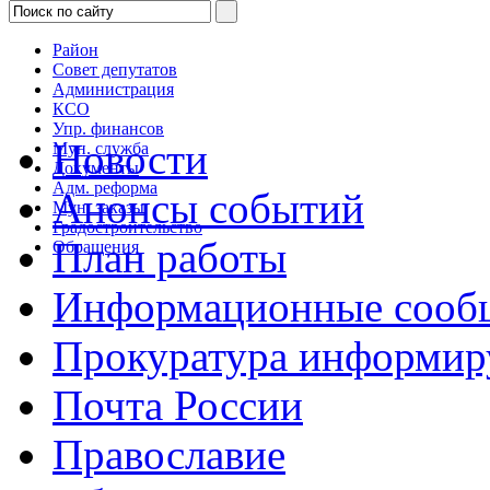
Район
Совет депутатов
Администрация
КСО
Упр. финансов
Новости
Мун. служба
Документы
Адм. реформа
Анонсы событий
Мун. заказы
Градостроительство
План работы
Обращения
Информационные сооб
Прокуратура информир
Почта России
Православие