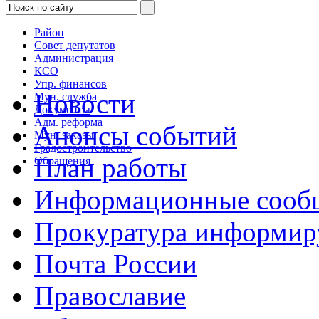
Район
Совет депутатов
Администрация
КСО
Упр. финансов
Новости
Мун. служба
Документы
Адм. реформа
Анонсы событий
Мун. заказы
Градостроительство
План работы
Обращения
Информационные сооб
Прокуратура информир
Почта России
Православие