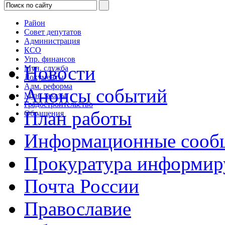
Район
Совет депутатов
Администрация
КСО
Упр. финансов
Новости
Мун. служба
Документы
Адм. реформа
Анонсы событий
Мун. заказы
Градостроительство
План работы
Обращения
Информационные сооб
Прокуратура информир
Почта России
Православие