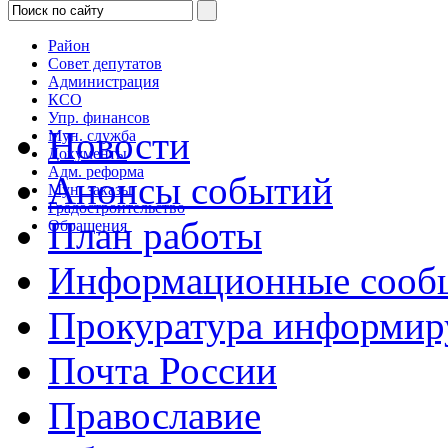
Район
Совет депутатов
Администрация
КСО
Упр. финансов
Новости
Мун. служба
Документы
Адм. реформа
Анонсы событий
Мун. заказы
Градостроительство
План работы
Обращения
Информационные сооб
Прокуратура информир
Почта России
Православие