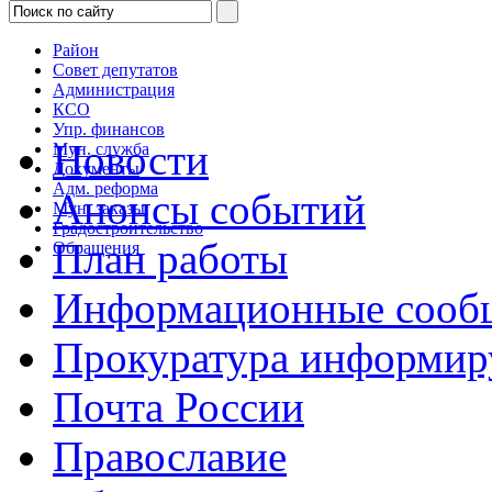
Район
Совет депутатов
Администрация
КСО
Упр. финансов
Новости
Мун. служба
Документы
Адм. реформа
Анонсы событий
Мун. заказы
Градостроительство
План работы
Обращения
Информационные сооб
Прокуратура информир
Почта России
Православие