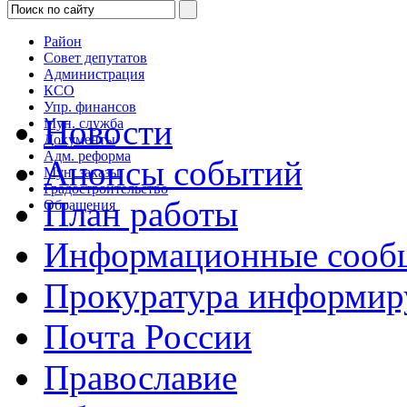
Район
Совет депутатов
Администрация
КСО
Упр. финансов
Новости
Мун. служба
Документы
Адм. реформа
Анонсы событий
Мун. заказы
Градостроительство
План работы
Обращения
Информационные сооб
Прокуратура информир
Почта России
Православие