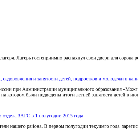
агеря. Лагерь гостеприимно распахнул свои двери для сорока ре
 оздоровления и занятости детей, подростков и молодежи в кан
миссии при Администрации муниципального образования «Можги
 на котором были подведены итоги летней занятости детей в июн
и отдела ЗАГС в 1 полугодии 2015 года
ели нашего района. В первом полугодии текущего года зарег