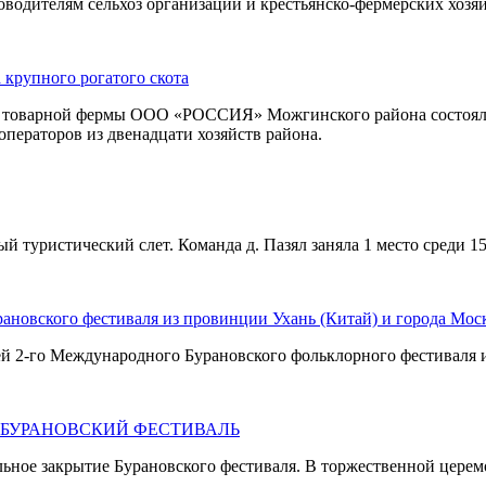
оводителям сельхоз организаций и крестьянско-фермерских хозя
 крупного рогатого скота
 – товарной фермы ООО «РОССИЯ» Можгинского района состоялс
 операторов из двенадцати хозяйств района.
й туристический слет. Команда д. Пазял заняла 1 место среди 15
ановского фестиваля из провинции Ухань (Китай) и города Мос
й 2-го Международного Бурановского фольклорного фестиваля и
 БУРАНОВСКИЙ ФЕСТИВАЛЬ
ьное закрытие Бурановского фестиваля. В торжественной церем