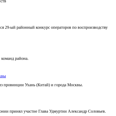
йств
я 29-ый районный конкурс операторов по воспроизводству
 команд района.
квы
з провинции Ухань (Китай) и города Москвы.
онии принял участие Глава Удмуртии Александр Соловьев.