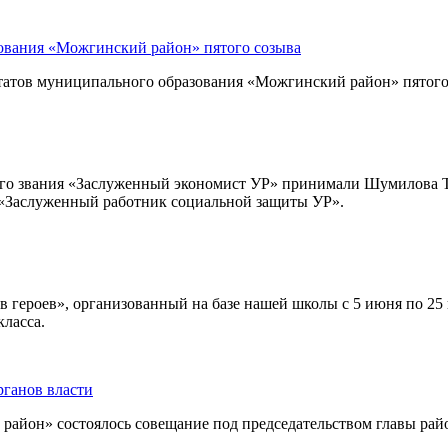
зования «Можгинский район» пятого созыва
епутатов муниципального образования «Можгинский район» пятог
ого звания «Заслуженный экономист УР» принимали Шумилова Т.Б
я «Заслуженный работник социальной защиты УР».
 героев», организованный на базе нашей школы с 5 июня по 25
ласса.
рганов власти
район» состоялось совещание под председательством главы рай