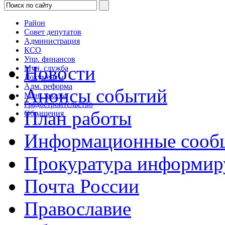
Район
Совет депутатов
Администрация
КСО
Упр. финансов
Новости
Мун. служба
Документы
Адм. реформа
Анонсы событий
Мун. заказы
Градостроительство
План работы
Обращения
Информационные сооб
Прокуратура информир
Почта России
Православие