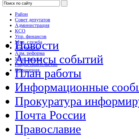
Район
Совет депутатов
Администрация
КСО
Упр. финансов
Новости
Мун. служба
Документы
Адм. реформа
Анонсы событий
Мун. заказы
Градостроительство
План работы
Обращения
Информационные сооб
Прокуратура информир
Почта России
Православие