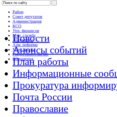
Район
Совет депутатов
Администрация
КСО
Упр. финансов
Новости
Мун. служба
Документы
Адм. реформа
Анонсы событий
Мун. заказы
Градостроительство
План работы
Обращения
Информационные сооб
Прокуратура информир
Почта России
Православие