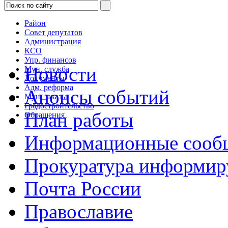
Район
Совет депутатов
Администрация
КСО
Упр. финансов
Новости
Мун. служба
Документы
Адм. реформа
Анонсы событий
Мун. заказы
Градостроительство
План работы
Обращения
Информационные сооб
Прокуратура информир
Почта России
Православие