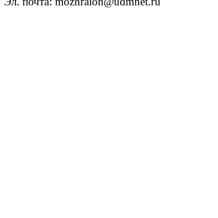
Эл. почта: mozhraion@udmnet.ru