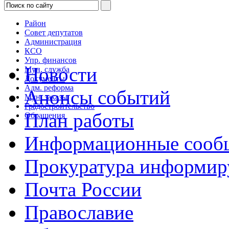
Район
Совет депутатов
Администрация
КСО
Упр. финансов
Новости
Мун. служба
Документы
Адм. реформа
Анонсы событий
Мун. заказы
Градостроительство
План работы
Обращения
Информационные сооб
Прокуратура информир
Почта России
Православие