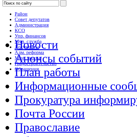
Район
Совет депутатов
Администрация
КСО
Упр. финансов
Новости
Мун. служба
Документы
Адм. реформа
Анонсы событий
Мун. заказы
Градостроительство
План работы
Обращения
Информационные сооб
Прокуратура информир
Почта России
Православие