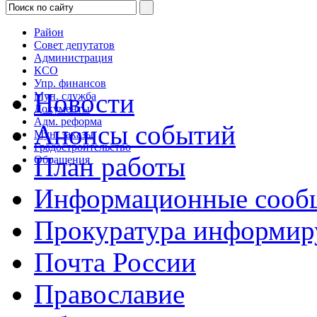
Район
Совет депутатов
Администрация
КСО
Упр. финансов
Новости
Мун. служба
Документы
Адм. реформа
Анонсы событий
Мун. заказы
Градостроительство
План работы
Обращения
Информационные сооб
Прокуратура информир
Почта России
Православие