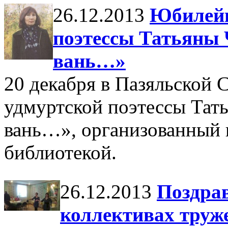
26.12.2013
Юбилейн
поэтессы Татьяны
вань…»
20 декабря в Пазяльской
удмуртской поэтессы Тат
вань…», организованный 
библиотекой.
26.12.2013
Поздра
коллективах труж