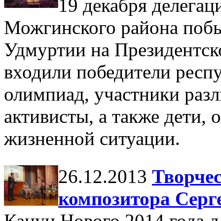
19 декабря делегац
Можгинского района побы
Удмуртии на Президентско
входили победители респ
олимпиад, участники раз
активисты, а также дети, 
жизненной ситуации.
26.12.2013
Творчес
композитора Серг
Канун Нового 2014 года д