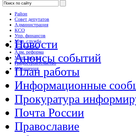
Район
Совет депутатов
Администрация
КСО
Упр. финансов
Новости
Мун. служба
Документы
Адм. реформа
Анонсы событий
Мун. заказы
Градостроительство
План работы
Обращения
Информационные сооб
Прокуратура информир
Почта России
Православие