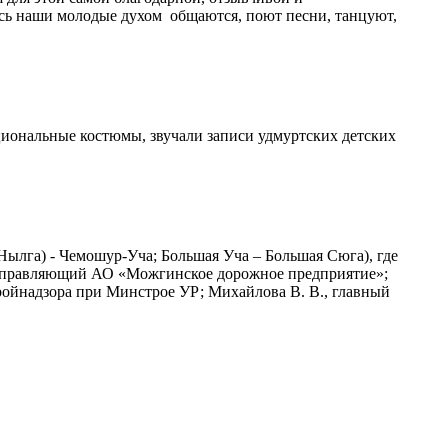
есь наши молодые духом общаются, поют песни, танцуют,
циональные костюмы, звучали записи удмуртских детских
ылга) - Чемошур-Уча; Большая Уча – Большая Сюга), где
, управляющий АО «Можгинское дорожное предприятие»;
ройнадзора при Минстрое УР; Михайлова В. В., главный