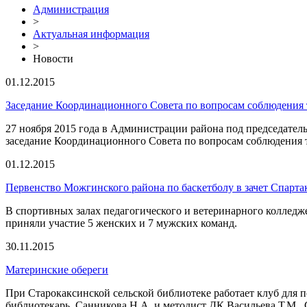
Администрация
>
Актуальная информация
>
Новости
01.12.2015
Заседание Координационного Совета по вопросам соблюдения 
27 ноября 2015 года в Администрации района под председател
заседание Координационного Совета по вопросам соблюдения 
01.12.2015
Первенство Можгинского района по баскетболу в зачет Спарт
В спортивных залах педагогического и ветеринарного коллед
приняли участие 5 женских и 7 мужских команд.
30.11.2015
Материнские обереги
При Старокаксинской сельской библиотеке работает клуб для
библиотекарь Санникова Н.А. и методист ДК Васильева Т.М. С