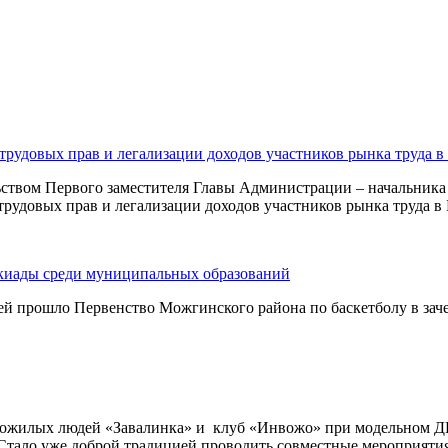
трудовых прав и легализации доходов участников рынка труда 
ьством Первого заместителя Главы Администрации – начальника 
трудовых прав и легализации доходов участников рынка труда в
акиады среди муниципальных образований
жей прошло Первенство Можгинского района по баскетболу в за
 пожилых людей «Завалинка» и клуб «Инвожо» при модельном Д
тало уже доброй традицией проводить совместные мероприятия 