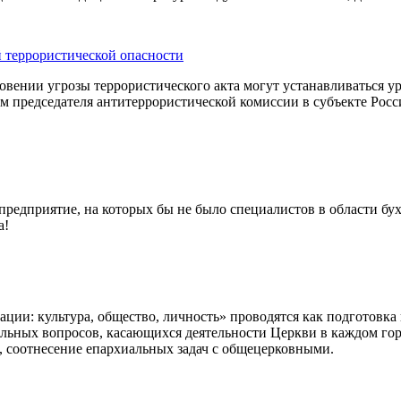
й террористической опасности
вении угрозы террористического акта могут устанавливаться у
м председателя антитеррористической комиссии в субъекте Рос
редприятие, на которых бы не было специалистов в области бух
а!
ации: культура, общество, личность» проводятся как подгото
альных вопросов, касающихся деятельности Церкви в каждом гор
, соотнесение епархиальных задач с общецерковными.