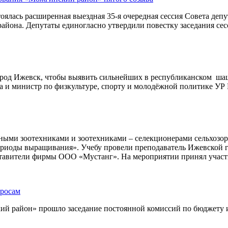
тоялась расширенная выездная 35-я очередная сессия Совета де
айона. Депутаты единогласно утвердили повестку заседания сес
ород Ижевск, чтобы выявить сильнейших в республиканском ша
 и министр по физкультуре, спорту и молодёжной политике УР 
лавными зоотехниками и зоотехниками – селекционерами сельхозо
ериоды выращивания». Учебу провели преподаватель Ижевской г
дставители фирмы ООО «Мустанг». На мероприятии принял учас
просам
ий район» прошло заседание постоянной комиссий по бюджету 