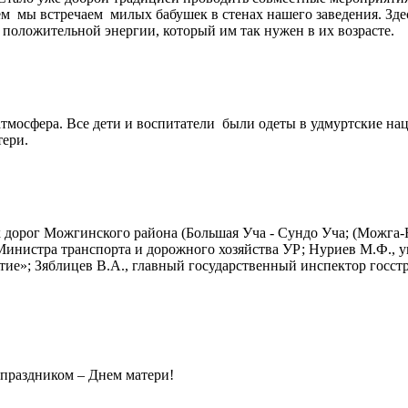
ем мы встречаем милых бабушек в стенах нашего заведения. Зд
положительной энергии, который им так нужен в их возрасте.
атмосфера. Все дети и воспитатели были одеты в удмуртские на
тери.
 дорог Можгинского района (Большая Уча - Сундо Уча; (Можга-Н
 Министра транспорта и дорожного хозяйства УР; Нуриев М.Ф.
ие»; Зяблицев В.А., главный государственный инспектор госст
 праздником – Днем матери!