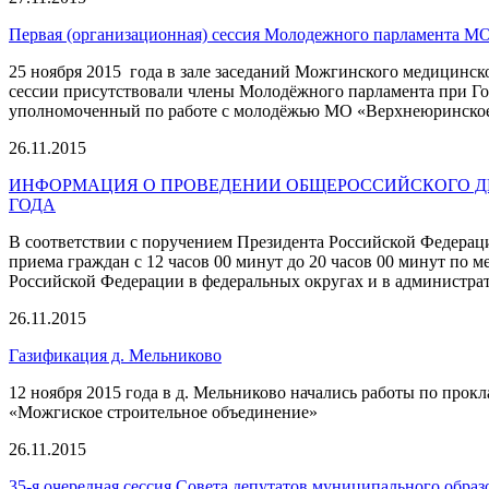
Первая (организационная) сессия Молодежного парламента М
25 ноября 2015 года в зале заседаний Можгинского медицинс
сессии присутствовали члены Молодёжного парламента при Го
уполномоченный по работе с молодёжью МО «Верхнеюринское
26.11.2015
ИНФОРМАЦИЯ О ПРОВЕДЕНИИ ОБЩЕРОССИЙСКОГО ДНЯ
ГОДА
В соответствии с поручением Президента Российской Федераци
приема граждан с 12 часов 00 минут до 20 часов 00 минут по
Российской Федерации в федеральных округах и в администра
26.11.2015
Газификация д. Мельниково
12 ноября 2015 года в д. Мельниково начались работы по прок
«Можгиское строительное объединение»
26.11.2015
35-я очередная сессия Совета депутатов муниципального обра