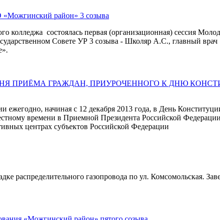
О «Можгинский район» 3 созыва
кого колледжа состоялась первая (организационная) сессия Мо
сударственном Совете УР 3 созыва - Школяр А.С., главный вра
».
 ПРИЁМА ГРАЖДАН, ПРИУРОЧЕННОГО К ДНЮ КОНСТИТ
и ежегодно, начиная с 12 декабря 2013 года, в День Конститу
 местному времени в Приемной Президента Российской Федераци
тивных центрах субъектов Российской Федерации
ладке распределительного газопровода по ул. Комсомольская. З
зования «Можгинский район» пятого созыва