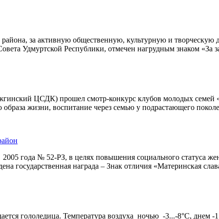
е района, за активную общественную, культурную и творческую
о Совета Удмуртской Республики, отмечен нагрудным знаком «За
Можгинский ЦСДК) прошел смотр-конкурс клубов молодых семей
 образа жизни, воспитание через семью у подрастающего покол
район
я 2005 года № 52-РЗ, в целях повышения социального статуса ж
ена государственная награда – Знак отличия «Материнская слав
ется гололедица. Температура воздуха ночью -3...-8°С, днем -1.