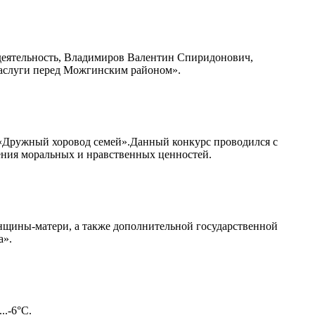
 деятельность, Владимиров Валентин Спиридонович,
 заслуги перед Можгинским районом».
 «Дружный хоровод семей».Данный конкурс проводился с
ения моральных и нравственных ценностей.
енщины-матери, а также дополнительной государственной
а».
..-6°С.