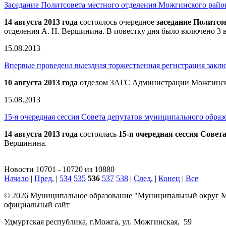
Заседание Политсовета местного отделения Можгинского р
14 августа 2013 года
состоялось очередное
заседание Политс
отделения А. Н. Вершинина. В повестку дня было включено 3 
15.08.2013
Впервые проведена выездная торжественная регистрация заклю
10 августа 2013 года
отделом ЗАГС Администрации Можгинског
15.08.2013
15-я очередная сессия Совета депутатов муниципального обра
14 августа 2013 года
состоялась
15-я очередная сессия Сове
Вершинина.
Новости 10701 - 10720 из 10880
Начало
|
Пред.
|
534
535
536
537
538
|
След.
|
Конец
|
Все
© 2026 Муниципальное образование "Муниципальный округ М
официальный сайт
Удмуртская республика, г.Можга, ул. Можгинская, 59