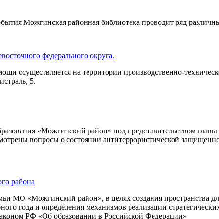
события Можгинская районная библиотека проводит ряд различн
восточного федерального округа.
ощи осуществляется на территории производственно-техническ
истраль, 5.
бразования «Можгинский район» под представительством главы 
мотрены вопросы о состоянии антитеррористической защищенно
ого района
мьи МО «Можгинский район», в целях создания пространства для
бного года и определения механизмов реализации стратегически
Законом РФ «Об образовании в Российской Федерации»