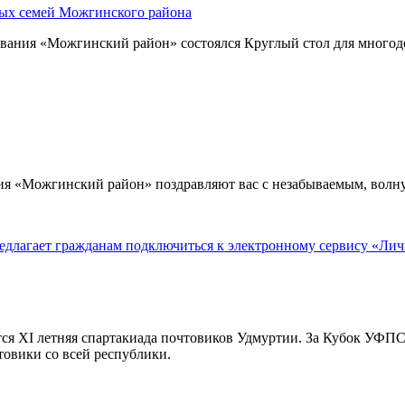
ых семей Можгинского района
ования «Можгинский район» состоялся Круглый стол для много
ия «Можгинский район» поздравляют вас с незабываемым, волн
агает гражданам подключиться к электронному сервису «Личны
ится XI летняя спартакиада почтовиков Удмуртии. За Кубок УФП
овики со всей республики.