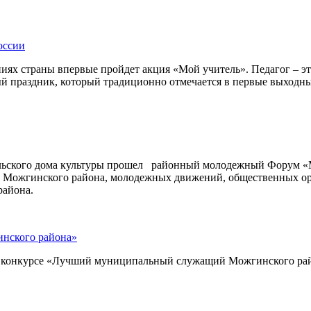
оссии
ениях страны впервые пройдет акция «Мой учитель». Педагог – э
ый праздник, который традиционно отмечается в первые выходны
сельского дома культуры прошел районный молодежный Форум «М
Можгинского района, молодежных движений, общественных орг
района.
нского района»
ом конкурсе «Лучший муниципальный служащий Можгинского ра