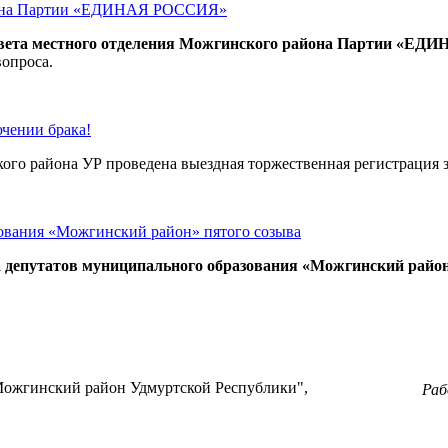
айона Партии «ЕДИНАЯ РОССИЯ»
овета местного отделения Можгинского района Партии «Е
вопроса.
чении брака!
о района УР проведена выездная торжественная регистрация з
зования «Можгинский район» пятого созыва
та депутатов муниципального образования «Можгинский район
ожгинский район Удмуртской Республики",
Ра