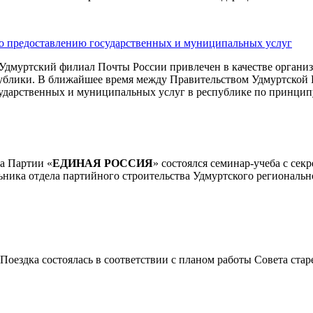
по предоставлению государственных и муниципальных услуг
дмуртский филиал Почты России привлечен в качестве организ
публики. В ближайшее время между Правительством Удмуртской
сударственных и муниципальных услуг в республике по принцип
а Партии «
ЕДИНАЯ РОССИЯ
» состоялся семинар-учеба с се
ьника отдела партийного строительства Удмуртского региональ
Поездка состоялась в соответствии с планом работы Совета ст