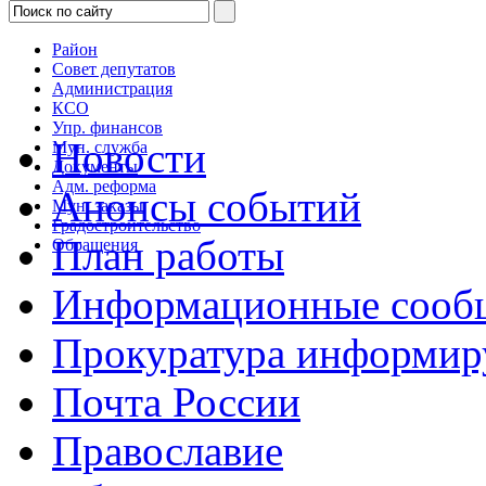
Район
Совет депутатов
Администрация
КСО
Упр. финансов
Новости
Мун. служба
Документы
Адм. реформа
Анонсы событий
Мун. заказы
Градостроительство
План работы
Обращения
Информационные сооб
Прокуратура информир
Почта России
Православие