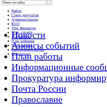
Район
Совет депутатов
Администрация
КСО
Упр. финансов
Новости
Мун. служба
Документы
Адм. реформа
Анонсы событий
Мун. заказы
Градостроительство
План работы
Обращения
Информационные сооб
Прокуратура информир
Почта России
Православие