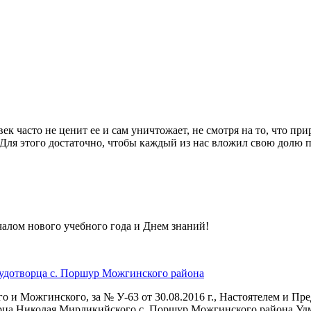
 часто не ценит ее и сам уничтожает, не смотря на то, что при
 Для этого достаточно, чтобы каждый из нас вложил свою долю 
чалом нового учебного года и Днем знаний!
Чудотворца с. Поршур Можгинского района
 и Можгинского, за № У-63 от 30.08.2016 г., Настоятелем и Пр
орца Николая Мирликийского с. Поршур Можгинского района Уд