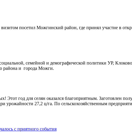
им визитом посетил Можгинский район, где принял участие в отк
ра социальной, семейной и демографической политики УР, Клоко
 района и города Можги.
х! Этот год для селян оказался благоприятным. Заготовлен пол
 при урожайности 27,2 ц/га. По сельскохозяйственным предприят
ачалось с приятного события