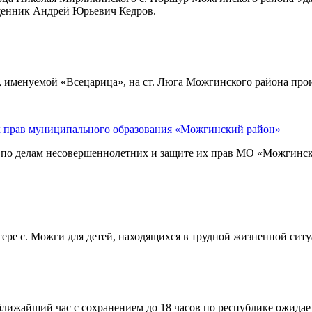
щенник Андрей Юрьевич Кедров.
и, именуемой «Всецарица», на ст. Люга Можгинского района про
их прав муниципального образования «Можгинский район»
ии по делам несовершеннолетних и защите их прав МО «Можгинск
агере с. Можги для детей, находящихся в трудной жизненной сит
ижайший час с сохранением до 18 часов по республике ожидаетс