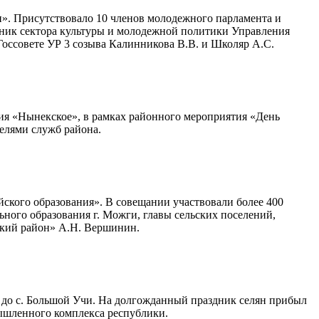
н». Присутствовало 10 членов молодежного парламента и
ик сектора культуры и молодежной политики Управления
ссовете УР 3 созыва Калинникова В.В. и Школяр А.С.
ния «Нынекское», в рамках районного мероприятия «День
елями служб района.
йского образования». В совещании участвовали более 400
ого образования г. Можги, главы сельских поселений,
кий район» А.Н. Вершинин.
 до с. Большой Учи. На долгожданный праздник селян прибыл
мышленного комплекса республики.