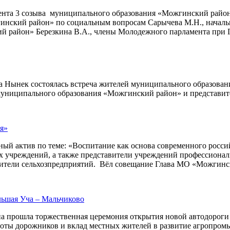
амента 3 созыва муниципального образования «Можгинский райо
ский район» по социальным вопросам Сарычева М.Н., начальн
район» Березкина В.А., члены Молодежного парламента при Го
ла Нынек состоялась встреча жителей муниципального образова
униципального образования «Можгинский район» и представит
я»
ный актив по теме: «Воспитание как основа современного росси
 учреждений, а также представители учреждений профессиональн
ители сельхозпредприятий. Вёл совещание Глава МО «Можгинс
льшая Уча – Мальчиково
на прошла торжественная церемония открытия новой автодороги
аботы дорожников и вклад местных жителей в развитие агропро