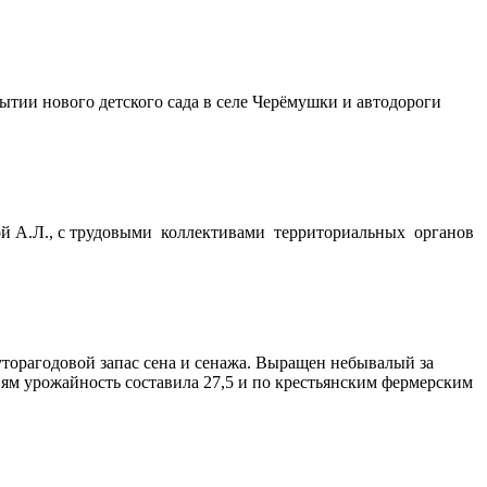
рытии нового детского сада в селе Черёмушки и автодороги
вой А.Л., с трудовыми коллективами территориальных органов
уторагодовой запас сена и сенажа. Выращен небывалый за
иям урожайность составила 27,5 и по крестьянским фермерским