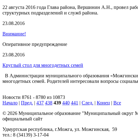
22 августа 2016 года Глава района, Вершинин А.Н., провел р
структурных подразделений и служб района.
23.08.2016
Внимание!
Оперативное предупреждение
23.08.2016
Круглый стол для многодетных семей
В Администрации муниципального образования «Можгинский р
многодетных семей. Родителей интересовали вопросы социаль
Новости 8761 - 8780 из 10873
Начало
|
Пред.
|
437
438
439
440
441
|
След.
|
Конец
|
Все
© 2026 Муниципальное образование "Муниципальный округ М
официальный сайт
Удмуртская республика, г.Можга, ул. Можгинская, 59
тел.: 8 (34139) 3-17-04