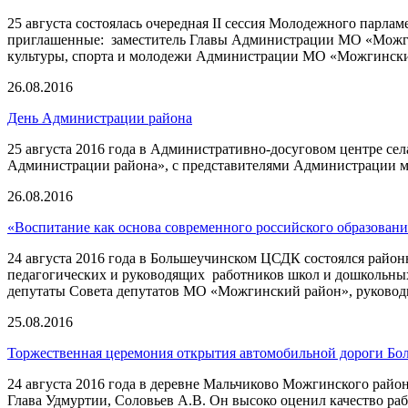
25 августа состоялась очередная II сессия Молодежного парл
приглашенные: заместитель Главы Администрации МО «Можгин
культуры, спорта и молодежи Администрации МО «Можгинский 
26.08.2016
День Администрации района
25 августа 2016 года в Административно-досуговом центре се
Администрации района», с представителями Администрации м
26.08.2016
«Воспитание как основа современного российского образовани
24 августа 2016 года в Большеучинском ЦСДК состоялся район
педагогических и руководящих работников школ и дошкольных
депутаты Совета депутатов МО «Можгинский район», руковод
25.08.2016
Торжественная церемония открытия автомобильной дороги Бо
24 августа 2016 года в деревне Мальчиково Можгинского райо
Глава Удмуртии, Соловьев А.В. Он высоко оценил качество р