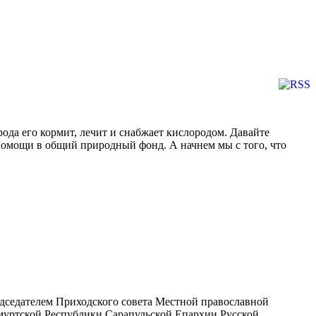
рода его кормит, лечит и снабжает кислородом. Давайте
помощи в общий природный фонд. А начнем мы с того, что
едседателем Приходского совета Местной православной
муртской Республики Сарапульской Епархии Русской