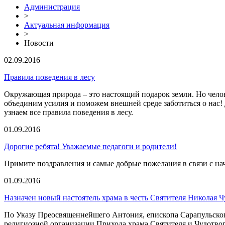
Администрация
>
Актуальная информация
>
Новости
02.09.2016
Правила поведения в лесу
Окружающая природа – это настоящий подарок земли. Но человек
объединим усилия и поможем внешней среде заботиться о нас!
узнаем все правила поведения в лесу.
01.09.2016
Дорогие ребята! Уважаемые педагоги и родители!
Примите поздравления и самые добрые пожелания в связи с на
01.09.2016
Назначен новый настоятель храма в честь Святителя Николая 
По Указу Преосвященнейшего Антония, епископа Сарапульского
религиозной организации Прихода храма Святителя и Чудотв