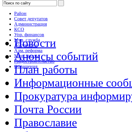
Район
Совет депутатов
Администрация
КСО
Упр. финансов
Новости
Мун. служба
Документы
Адм. реформа
Анонсы событий
Мун. заказы
Градостроительство
План работы
Обращения
Информационные сооб
Прокуратура информир
Почта России
Православие