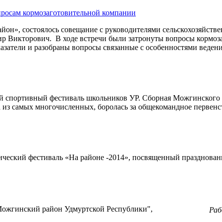
просам кормозаготовительной компании
он», состоялось совещание с руководителями сельскохозяйстве
Викторович. В ходе встречи были затронуты вопросы кормоза
азатели и разобраны вопросы связанные с особенностями ведени
кий спортивный фестиваль школьников УР. Сборная Можгинского 
а из самых многочисленных, боролась за общекомандное первенс
ический фестиваль «На районе -2014», посвященный празднова
ожгинский район Удмуртской Республики",
Ра