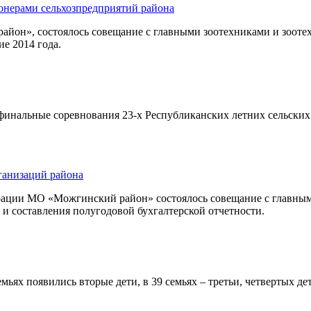
онерами сельхозпредприятий района
йон», состоялось совещание с главными зоотехниками и зооте
е 2014 года.
сь финальные соревнования 23-х Республиканских летних сельск
ганизаций района
трации МО «Можгинский район» состоялось совещание с главным
 и составления полугодовой бухгалтерской отчетности.
ьях появились вторые дети, в 39 семьях – третьи, четвертых дет