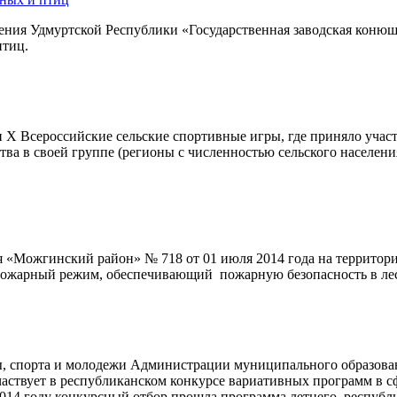
еждения Удмуртской Республики «Государственная заводская кон
птиц.
 Х Всероссийские сельские спортивные игры, где приняло участ
а в своей группе (регионы с численностью сельского населения 
«Можгинский район» № 718 от 01 июля 2014 года на территор
вопожарный режим, обеспечивающий пожарную безопасность в ле
ы, спорта и молодежи Администрации муниципального образов
твует в республиканском конкурсе вариативных программ в сфе
014 году конкурсный отбор прошла программа летнего республ