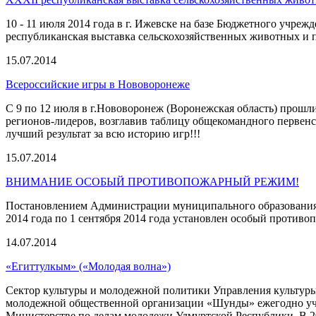
10 - 11 июля 2014 года в г. Ижевске на базе Бюджетного учр
республиканская выставка сельскохозяйственных животных и 
15.07.2014
Всероссийские игры в Нововоронеже
С 9 по 12 июля в г.Нововоронеж (Воронежская область) прошли
регионов-лидеров, возглавив таблицу общекомандного первенств
лучший результат за всю историю игр!!!
15.07.2014
ВНИМАНИЕ ОСОБЫЙ ПРОТИВОПОЖАРНЫЙ РЕЖИМ!
Постановлением Администрации муниципального образования 
2014 года по 1 сентября 2014 года установлен особый проти
14.07.2014
«Егиттулкым» («Молодая волна»)
Сектор культуры и молодежной политики Управления культур
молодежной общественной организации «Шунды» ежегодно учас
Министерстве по делам молодежи Удмуртской Республики. В 2