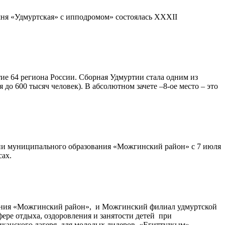
юшня «Удмуртская» с ипподромом» состоялась XXXII
ие 64 региона России. Сборная Удмуртии стала одним из
до 600 тысяч человек). В абсолютном зачете –8-ое место – это
ии муниципального образования «Можгинский район» с 7 июля
сах.
ания «Можгинский район», и Можгинский филиал удмуртской
ре отдыха, оздоровления и занятости детей при
иканского лагеря для молодых лидеров «Егиттулкым»