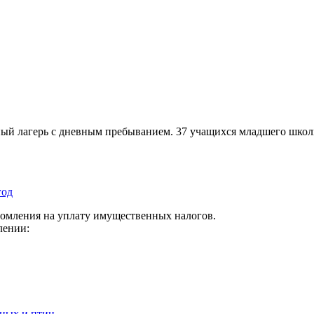
ый лагерь с дневным пребыванием. 37 учащихся младшего школьн
год
омления на уплату имущественных налогов.
млении:
тных и птиц