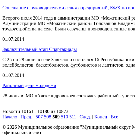
Совещание с руководителями сельхозпредприятий, КФХ по во
Второго июля 2014 года в администрации МО «Можгинский рай
Администрации МО «Можгинский район» Головашов Владимир 
трудоустройства на селе. Были озвучены производственные пок
01.07.2014
Заключительный этап Спартакиады
С 25 по 28 июня в селе Завьялово состоялся 16 Республиканс
волейболистов, баскетболистов, футболистов и лаптисток, одн
01.07.2014
Районный день молодежи
28 июня в МО «Александровское» состоялся районный турист
Новости 10161 - 10180 из 10873
Начало
|
Пред.
|
507
508
509
510
511
|
След.
|
Конец
|
Все
© 2026 Муниципальное образование "Муниципальный округ М
официальный сайт