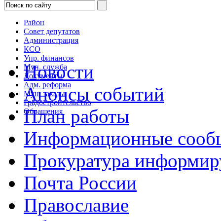
Район
Совет депутатов
Администрация
КСО
Упр. финансов
Новости
Мун. служба
Документы
Адм. реформа
Анонсы событий
Мун. заказы
Градостроительство
План работы
Обращения
Информационные сооб
Прокуратура информир
Почта России
Православие