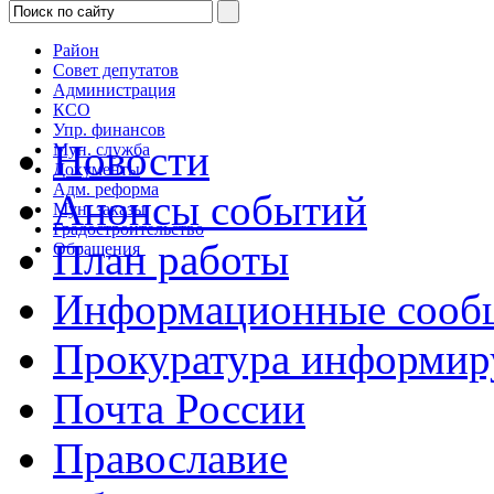
Район
Совет депутатов
Администрация
КСО
Упр. финансов
Новости
Мун. служба
Документы
Адм. реформа
Анонсы событий
Мун. заказы
Градостроительство
План работы
Обращения
Информационные сооб
Прокуратура информир
Почта России
Православие