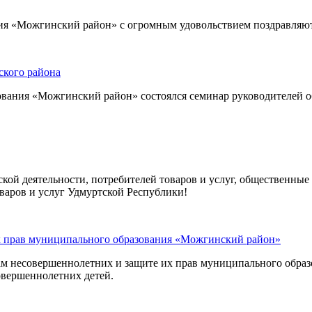
я «Можгинский район» с огромным удовольствием поздравляют 
ского района
ования «Можгинский район» состоялся семинар руководителей 
ой деятельности, потребителей товаров и услуг, общественные
оваров и услуг Удмуртской Республики!
их прав муниципального образования «Можгинский район»
елам несовершеннолетних и защите их прав муниципального обр
овершеннолетних детей.