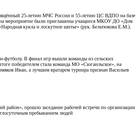
освящённый 25-летию МЧС России и 55-летию ЦС ВДПО на базе
ра на мероприятие были приглашены учащиеся МКОУ ДО «Дом
Народная кукла и лоскутное шитье» (рук. Бельтюкова Е.М.).
и-футболу. В финал игр вышли команды из сельских
тоге победителем стала команда МО «Сюгаильское», на
мяков Иван, а лучшим вратарем турнира признан Васильев
й район», прошло заседание рабочей встречи по организации
руглосуточным пребыванием людей