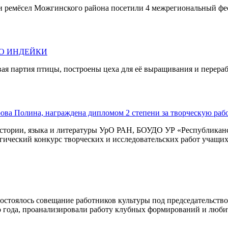
 и ремёсел Можгинского района посетили 4 межрегиональный фес
О ИНДЕЙКИ
ая партия птицы, построены цеха для её выращивания и перера
ова Полина, награждена дипломом 2 степени за творческую раб
истории, языка и литературы УрО РАН, БОУДО УР «Республикан
ческий конкурс творческих и исследовательских работ учащих
 состоялось совещание работников культуры под председательст
о года, проанализировали работу клубных формирований и люб