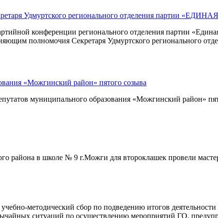
кретаря Удмуртского регионального отделения партии «ЕДИН
артийной конференции регионального отделения партии «Единая
лняющим полномочия Секретаря Удмуртского регионального отде
зования «Можгинский район» пятого созыва
та депутатов муниципального образования «Можгинский район» п
о района в школе № 9 г.Можги для второклашек провели мастер
лся учебно-методический сбор по подведению итогов деятельнос
вычайных ситуаций по осуществлению мероприятий ГО, предуп