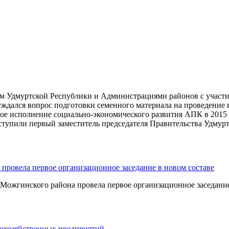
м Удмуртской Республики и Администрациями районов с участие
ждался вопрос подготовки семенного материала на проведение 
мое исполнение социально-экономического развития АПК в 2015 
ступили первый заместитель председателя Правительства Удму
провела первое организационное заседание в новом составе
 Можгинского района провела первое организационное заседание 
кохозяйственных предприятий