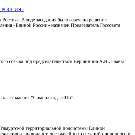
АЯ РОССИЯ»
 Россия». В ходе заседания было озвучено решение
ления «Единой России» назначен Председатель Госсовета
ятого созыва под председательством Вершинина А.Н., Главы
 класс магнит "Символ года-2016".
ти Удмуртской территориальной подсистемы Единой
реждения и ликвидации чрезвычайных ситуаций природного и