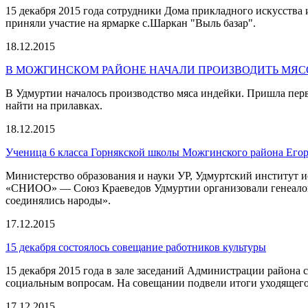
15 декабря 2015 года сотрудники Дома прикладного искусства
приняли участие на ярмарке с.Шаркан "Выль базар".
18.12.2015
В МОЖГИНСКОМ РАЙОНЕ НАЧАЛИ ПРОИЗВОДИТЬ МЯС
В Удмуртии началось производство мяса индейки. Пришла перв
найти на прилавках.
18.12.2015
Ученица 6 класса Горнякской школы Можгинского района Егор
Министерство образования и науки УР, Удмуртский институт 
«СНИОО» — Союз Краеведов Удмуртии организовали генеалоги
соединялись народы».
17.12.2015
15 декабря состоялось совещание работников культуры
15 декабря 2015 года в зале заседаний Администрации района
социальным вопросам. На совещании подвели итоги уходящег
17.12.2015