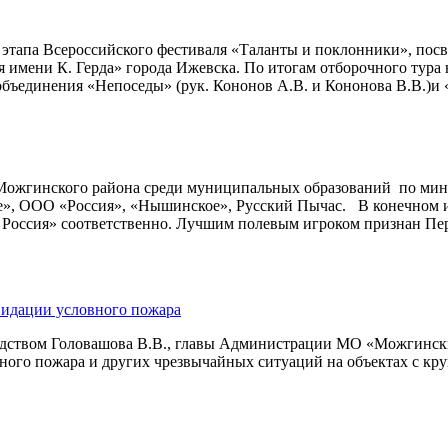
о этапа Всероссийского фестиваля «Таланты и поклонники», п
я имени К. Герда» города Ижевска. По итогам отборочного ту
бъединения «Непоседы» (рук. Кононов А.В. и Кононова В.В.)и «
 Можгинского района среди муниципальных образований по мин
е», ООО «Россия», «Нышинское», Русский Пычас. В конечном и
Россия» соответственно. Лучшим полевым игроком признан Пер
видации условного пожара
водством Головашова В.В., главы Администрации МО «Можгински
ного пожара и других чрезвычайных ситуаций на объектах с к