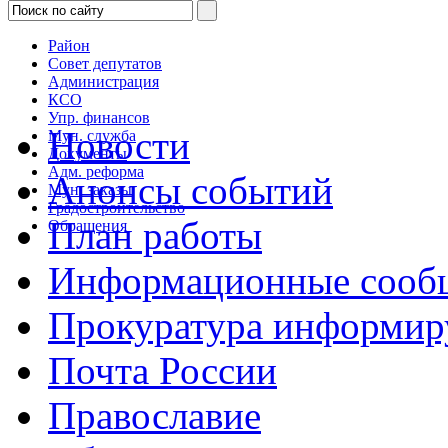
Район
Совет депутатов
Администрация
КСО
Упр. финансов
Новости
Мун. служба
Документы
Адм. реформа
Анонсы событий
Мун. заказы
Градостроительство
План работы
Обращения
Информационные сооб
Прокуратура информир
Почта России
Православие