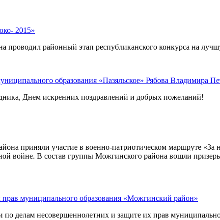
око- 2015»
она проводил районный этап республиканского конкурса на луч
униципального образования «Пазяльское» Рябова Владимира Пе
дника, Днем искренних поздравлений и добрых пожеланий!
айона приняли участие в военно-патриотическом маршруте «За н
нной войне. В состав группы Можгинского района вошли призер
их прав муниципального образования «Можгинский район»
сии по делам несовершеннолетних и защите их прав муниципаль