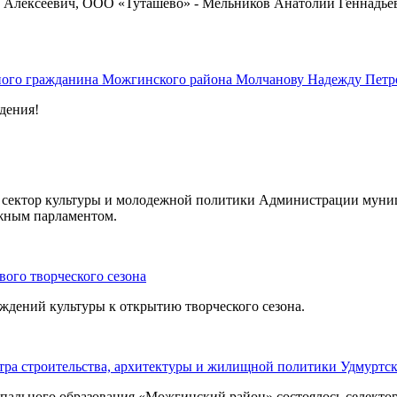
Алексеевич, ООО «Туташево» - Мельников Анатолий Геннадье
ного гражданина Можгинского района Молчанову Надежду Петр
дения!
на сектор культуры и молодежной политики Администрации мун
жным парламентом.
ого творческого сезона
ждений культуры к открытию творческого сезона.
тра строительства, архитектуры и жилищной политики Удмуртс
ипального образования «Можгинский район» состоялось селекто