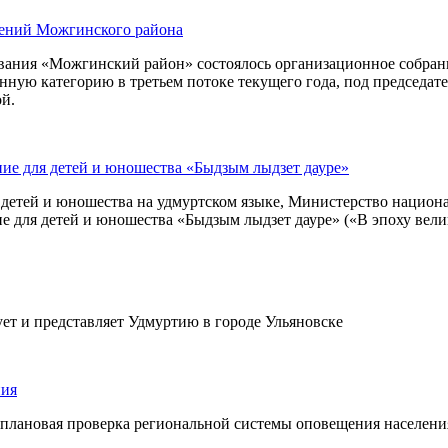
дений Можгинского района
зования «Можгинский район» состоялось организационное собра
ную категорию в третьем потоке текущего года, под председат
ой.
ние для детей и юношества «Быдзым лыдзет дауре»
детей и юношества на удмуртском языке, Министерство национ
е для детей и юношества «Быдзым лыдзет дауре» («В эпоху вели
ует и представляет Удмуртию в городе Ульяновске
ния
ься плановая проверка региональной системы оповещения населе