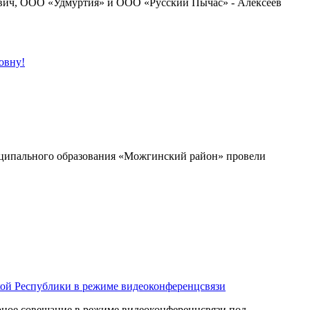
вич, ООО «Удмуртия» и ООО «Русский Пычас» - Алексеев
овну!
иципального образования «Можгинский район» провели
кой Республики в режиме видеоконференцсвязи
рное совещание в режиме видеоконференцсвязи под