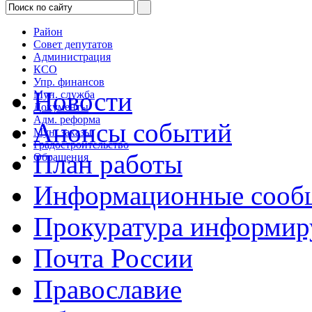
Район
Совет депутатов
Администрация
КСО
Упр. финансов
Новости
Мун. служба
Документы
Адм. реформа
Анонсы событий
Мун. заказы
Градостроительство
План работы
Обращения
Информационные сооб
Прокуратура информир
Почта России
Православие