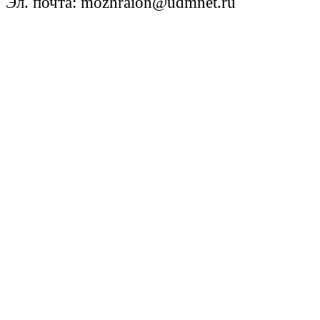
Эл. почта: mozhraion@udmnet.ru