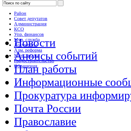
Район
Совет депутатов
Администрация
КСО
Упр. финансов
Новости
Мун. служба
Документы
Адм. реформа
Анонсы событий
Мун. заказы
Градостроительство
План работы
Обращения
Информационные сооб
Прокуратура информир
Почта России
Православие