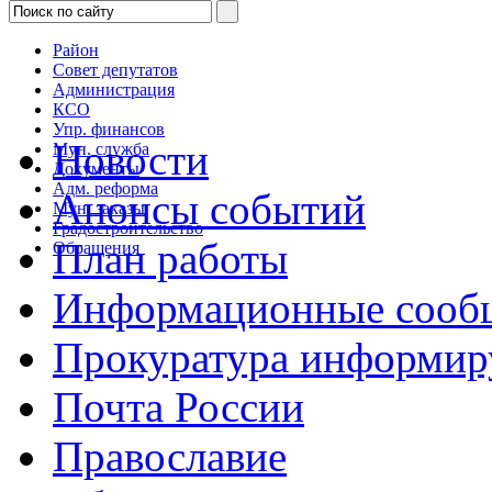
Район
Совет депутатов
Администрация
КСО
Упр. финансов
Новости
Мун. служба
Документы
Адм. реформа
Анонсы событий
Мун. заказы
Градостроительство
План работы
Обращения
Информационные сооб
Прокуратура информир
Почта России
Православие