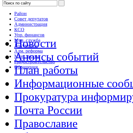
Район
Совет депутатов
Администрация
КСО
Упр. финансов
Новости
Мун. служба
Документы
Адм. реформа
Анонсы событий
Мун. заказы
Градостроительство
План работы
Обращения
Информационные сооб
Прокуратура информир
Почта России
Православие