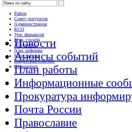
Район
Совет депутатов
Администрация
КСО
Упр. финансов
Новости
Мун. служба
Документы
Адм. реформа
Анонсы событий
Мун. заказы
Градостроительство
План работы
Обращения
Информационные сооб
Прокуратура информир
Почта России
Православие