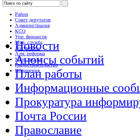
Район
Совет депутатов
Администрация
КСО
Упр. финансов
Новости
Мун. служба
Документы
Адм. реформа
Анонсы событий
Мун. заказы
Градостроительство
План работы
Обращения
Информационные сооб
Прокуратура информир
Почта России
Православие