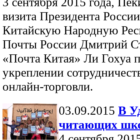
3 сентября 2015 года, Пе
визита Президента Росси
Китайскую Народную Рес
Почты России Дмитрий С
«Почта Китая» Ли Гохуа 
укреплении сотрудничеств
онлайн-торговли.
03.09.2015
В У
читающих шко
4 сентября 201