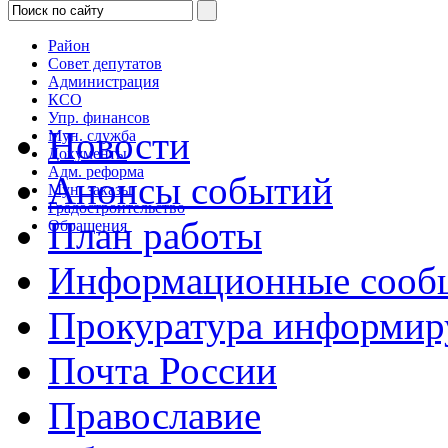
Район
Совет депутатов
Администрация
КСО
Упр. финансов
Новости
Мун. служба
Документы
Адм. реформа
Анонсы событий
Мун. заказы
Градостроительство
План работы
Обращения
Информационные сооб
Прокуратура информир
Почта России
Православие