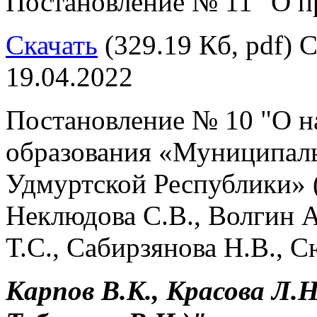
Постановление № 11 "О п
Скачать
(329.19 Кб, pdf) С
19.04.2022
Постановление № 10 "О н
образования «Муниципал
Удмуртской Республики» (
Неклюдова С.В., Волгин А
Т.С., Сабирзянова Н.В., С
Карпов В.К., Красова Л.Н