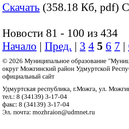
Скачать
(358.18 Кб, pdf) С
Новости 81 - 100 из 434
Начало
|
Пред.
|
3
4
5
6
7
|
© 2026 Муниципальное образование "Муни
округ Можгинский район Удмуртской Респу
официальный сайт
Удмуртская республика, г.Можга, ул. Можги
тел.: 8 (34139) 3-17-04
факс: 8 (34139) 3-17-04
Эл. почта: mozhraion@udmnet.ru