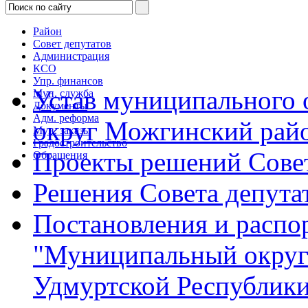
Район
Совет депутатов
Администрация
КСО
Упр. финансов
Устав муниципального
Мун. служба
Документы
Адм. реформа
округ Можгинский рай
Мун. заказы
Градостроительство
Проекты решений Совет
Обращения
Решения Совета депута
Постановления и расп
"Муниципальный округ
Удмуртской Республик