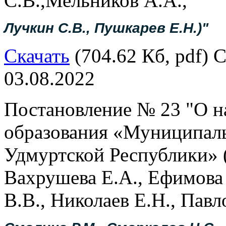
С.В.,Мельников А.А.,
Лучкин С.В., Пушкарев Е.Н.)"
Скачать
(704.62 Кб, pdf) С
03.08.2022
Постановление № 23 "О н
образования «Муниципал
Удмуртской Республики» (
Вахрушева Е.А., Ефимова 
В.В., Николаев Е.Н., Павл