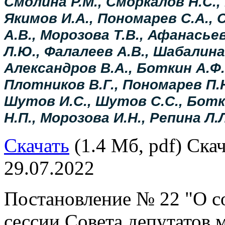
Смолина Р.М., Сморкалов Н.С.,
Якимов И.А., Пономарев С.А., 
А.В., Морозова Т.В., Афанасьев
Л.Ю., Фалалеев А.В., Шабалина
Александров В.А., Боткин А.Ф.
Плотников В.Г., Пономарев П.Н
Шутов И.С., Шутов С.С., Ботк
Н.П., Морозова И.Н., Репина Л.Л
Скачать
(1.4 Мб, pdf) Скач
29.07.2022
Постановление № 22 "О с
сессии Совета депутатов