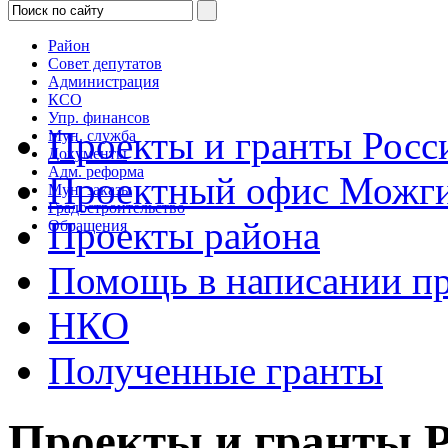
Район
Совет депутатов
Администрация
КСО
Упр. финансов
Проекты и гранты Росс
Мун. служба
Документы
Адм. реформа
Проектный офис Можги
Мун. заказы
Градостроительство
Проекты района
Обращения
Помощь в написании пр
НКО
Полученные гранты
Проекты и гранты 