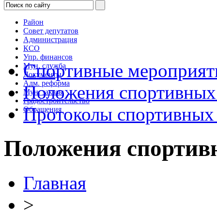
Район
Совет депутатов
Администрация
КСО
Упр. финансов
Спортивные мероприят
Мун. служба
Документы
Адм. реформа
Положения спортивных
Мун. заказы
Градостроительство
Протоколы спортивных
Обращения
Положения спортив
Главная
>