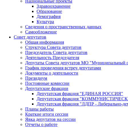
Национальные проекты
Здравоохранение
Образование
Демография
Культура
Сведения о пространственных данных
Самообложение
Совет депутатов
Общая информация
Структура Совета депутатов
Председатель Совета депутатов
Деятельность Председателя
Депутаты Совета депутатов МО "Муниципальный о
График проведения встреч депутатами
Документы о деятельности
Президиум
Постоянные комиссии
Депутатские фракции
Депутатская фракция "ЕДИНАЯ РОССИЯ"
Депутатская фракция "КОММУНИСТИЧЕ
Депутатская фракция "ЛДПР - Либерально-де
Планы работы
Краткие итоги сессии
Явка депутатов на сессии
Отчеты о работе