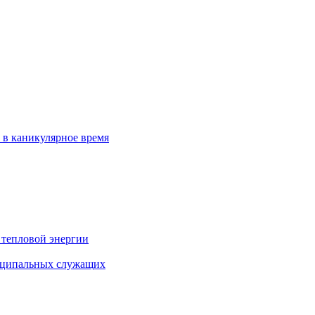
 в каникулярное время
 тепловой энергии
иципальных служащих