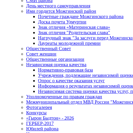
СМИ района
День местного самоуправления
Ими гордится Можгинский район
Почетные граждане Можгинского района
Доска почета Удмуртии
Знак отличия «Материнская слава»
Знак отличия "Родительская слава"
Нагрудный знак "За заслуги перед Можгинск
Лауреаты молодежной премии
Общественный Совет
Совет женщин
Общественные организации
Независимая оценка качества
Нормативно-правовая база
Учреждения, подлежащие независимой оценке
Опрос о качестве оказания услуг
Информация о результатах независимой оценк
Независимая система оценки качества услуг,
Уполномоченные по правам граждан
Межмуниципальный отдел МВД России "Можгинс
Фотогалерея
Конкурсы
«Гырон Быдтон» - 2026
ГЕРБЕР-2017
Юбилей района