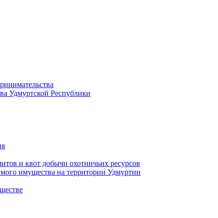
принимательства
тва Удмуртской Республики
ия
тов и квот добычи охотничьих ресурсов
имого имущества на территории Удмуртии
ществе