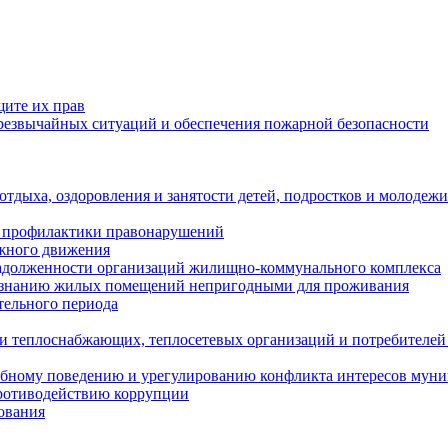
щите их прав
езвычайных ситуаций и обеспечения пожарной безопасности
тдыха, оздоровления и занятости детей, подростков и молодежи
 профилактики правонарушений
ожного движения
задолженности организаций жилищно-коммунального комплекса
ризнанию жилых помещений непригодными для проживания
тельного периода
и теплоснабжающих, теплосетевых организаций и потребителей
ебному поведению и урегулированию конфликта интересов мун
противодействию коррупции
ования