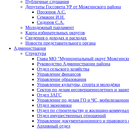
Публичные слушания
Депутаты Госсовета УР от Можгинского района
Прозоров А.С.
Семакин И.Н.
Сидоров С.А.
Молодежный парламент
Карта избирательных округов
Сведения о доходах и расходах
Новости представительного органа
Администрация
Структура
Глава МО "Муниципальный округ Можгински
Руководство Администрации района
Отдел сельского хозяйства
Управление финансов
Управление образования
Управление культуры, спорта и молодёжи
Сектор по делам несовершеннолетних и защит
Отдел ЗАГС
Управление по делам ГО и ЧС, мобилизацион
Отдел экономики
Отдел по строительству и жилищно-коммунал
Отдел имущественных отношений
Управление документационного и правового 
Архивный отдел