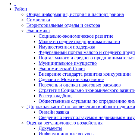
Район
Общая информация, история и паспорт района
Символика
Территориальные отделы и сектора
Экономика
Социально-экономическое развитие
Малое и среднее предпринимательство
Имущественная поддержка
Федеральный портал малого и среднего пред
Портал малого и среднего предпринимательс
Муниципальное имущество
Экономический Совет
Внедрение стандарта развития конкуренции
Сделано в Можгинском районе
Перечень и оценка налоговых расходов
Стратегия Социально-экономического развит
Реестр кладбищ
Общественные слушания по определению лими
"Дорожная карта" по вовлечению в оборот недвиж
Онлайн заявка
Сведения о неиспользуемом недвижимом иму
Оценка регулирующего воздействия
Документы
Информационные ресурсы