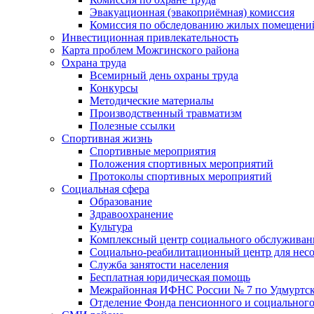
Эвакуационная (эвакоприёмная) комиссия
Комиссия по обследованию жилых помещени
Инвестиционная привлекательность
Карта проблем Можгинского района
Охрана труда
Всемирный день охраны труда
Конкурсы
Методические материалы
Производственный травматизм
Полезные ссылки
Спортивная жизнь
Спортивные мероприятия
Положения спортивных мероприятий
Протоколы спортивных мероприятий
Социальная сфера
Образование
Здравоохранение
Культура
Комплексный центр социального обслуживан
Социально-реабилитационный центр для нес
Служба занятости населения
Бесплатная юридическая помощь
Межрайонная ИФНС России № 7 по Удмуртск
Отделение Фонда пенсионного и социального