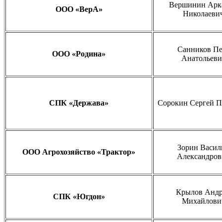
Вершинин Арк
ООО «ВерА»
Николаеви
Санников Пе
ООО «Родина»
Анатольеви
СПК «Держава»
Сорокин Сергей П
Зорин Васил
ООО Агрохозяйство «Трактор»
Александров
Крылов Анд
СПК «Югдон»
Михайлови