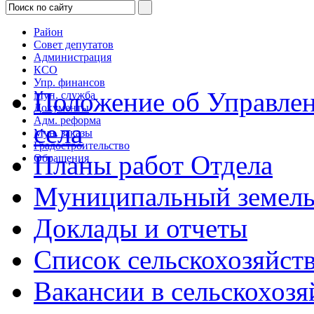
Район
Совет депутатов
Администрация
КСО
Упр. финансов
Положение об Управлен
Мун. служба
Документы
Адм. реформа
села
Мун. заказы
Градостроительство
Планы работ Отдела
Обращения
Муниципальный земель
Доклады и отчеты
Список сельскохозяйст
Вакансии в сельскохоз