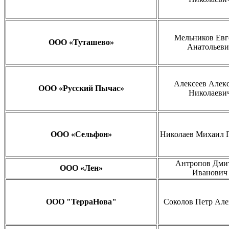
Мельников Евг
ООО «Туташево»
Анатольеви
Алексеев Алек
ООО «Русский Пычас»
Николаеви
ООО «Сельфон»
Николаев Михаил 
Антропов Дми
ООО «Лен»
Иванович
ООО "ТерраНова"
Соколов Петр Але