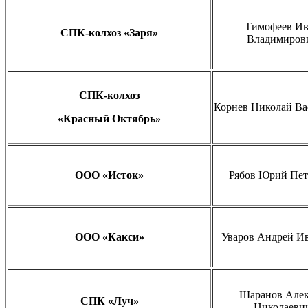
Тимофеев И
СПК-колхоз «Заря»
Владимиров
СПК-колхоз
Корнев Николай Ва
«Красный Октябрь»
ООО «Исток»
Рябов Юрий Пет
ООО «Какси»
Уваров Андрей И
Шаранов Алек
СПК «Луч»
Николаеви