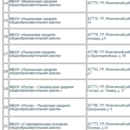
МБОУ «Можгинская средняя
427770, УР, Можгинский рай
14
общеобразовательная школа»
427776, УР, Можгинский рай
МБОУ «Нышинская средняя
15
общеобразовательная школа»
14
427778, УР, Можгинский райо
МБОУ «Нынекская средняя
16
общеобразовательная школа»
площадь, д.6
427780, УР Можгинский райо
МБОУ «Пычасская средняя
17
общеобразовательная школа»
ул.Красноармейская, д. 44
427763, УР, Можгинский райо
МБОУ «Пазяльская средняя
18
общеобразовательная школа»
д.7
427775, УР, Можгинский рай
МБОУ «Русско – Сюгаильская средняя
19
общеобразовательная школа »
Сюгаил, ул. Ленина, д. 37
427786, УР, Можгинский райо
МБОУ «Русско – Пычасская средняя
20
общеобразовательная школа»
Центральная д. 6
427773, УР, Можгинский райо
МБОУ «Старокаксинская основная
21
общеобразовательная школа»
Полевая, д.14