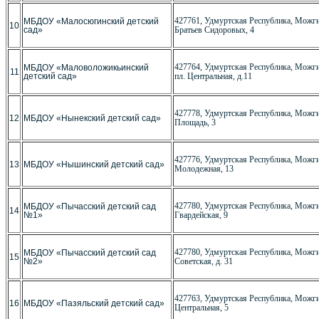
427761, Удмуртская Республика, Можги
МБДОУ «Малосюгинский детский
10
сад»
Братьев Сидоровых, 4
427764, Удмуртская Республика, Можги
МБДОУ «Маловоложикьинский
11
детский сад»
пл. Центральная, д.11
427778, Удмуртская Республика, Можги
12
МБДОУ «Нынекский детский сад»
Площадь, 3
427776, Удмуртская Республика, Можги
13
МБДОУ «Нышинский детский сад»
Молодежная, 13
427780, Удмуртская Республика, Можгин
МБДОУ «Пычасский детский сад
14
№1»
Гвардейская, 9
427780, Удмуртская Республика, Можгин
МБДОУ «Пычасский детский сад
15
№2»
Советская, д. 31
427763, Удмуртская Республика, Можгин
16
МБДОУ «Пазяльский детский сад»
Центральная, 5