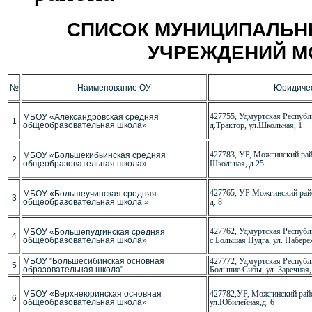
СПИСОК МУНИЦИПАЛЬ
УЧРЕЖДЕНИЙ М
№
Наименование ОУ
Юридичес
427755, Удмуртская Республ
МБОУ «Александровская средняя
1
общеобразовательная школа»
д.Трактор, ул.Школьная, 1
427783, УР, Можгинский райо
МБОУ «Большекибьинская средняя
2
общеобразовательная школа»
Школьная, д.25
427765, УР Можгинский райо
МБОУ «Большеучинская средняя
3
общеобразовательная школа »
д. 8
427762, Удмуртская Республ
МБОУ «Большепудгинская средняя
4
общеобразовательная школа»
с.Большая Пудга, ул. Набере
МБОУ "Большесибинская основная
427772, Удмуртская Республ
5
образовательная школа"
Большие Сибы, ул. Заречная,
МБОУ «Верхнеюринская основная
427782,УР, Можгинский рай
6
общеобразовательная школа»
ул.Юбилейная,д. 6