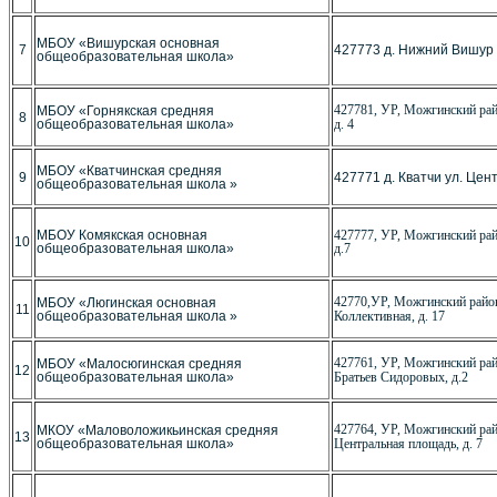
МБОУ «Вишурская основная
7
427773 д. Нижний Вишур 
общеобразовательная школа»
427781, УР, Можгинский рай
МБОУ «Горнякская средняя
8
общеобразовательная школа»
д. 4
МБОУ «Кватчинская средняя
9
427771 д. Кватчи ул. Цен
общеобразовательная школа »
МБОУ Комякская основная
427777, УР, Можгинский рай
10
общеобразовательная школа»
д.7
42770,УР, Можгинский район
МБОУ «Люгинская основная
11
общеобразовательная школа »
Коллективная, д. 17
427761, УР, Можгинский райо
МБОУ «Малосюгинская средняя
12
общеобразовательная школа»
Братьев Сидоровых, д.2
427764, УР, Можгинский рай
МКОУ «Маловоложикьинская средняя
13
общеобразовательная школа»
Центральная площадь, д. 7