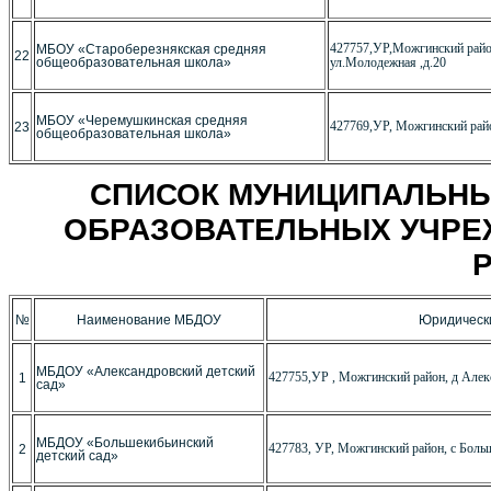
427757,УР,Можгинский район
МБОУ «Староберезнякская средняя
22
общеобразовательная школа»
ул.Молодежная ,д.20
МБОУ «Черемушкинская средняя
427769,УР, Можгинский райо
23
общеобразовательная школа»
СПИСОК МУНИЦИПАЛЬН
ОБРАЗОВАТЕЛЬНЫХ УЧРЕ
№
Наименование МБДОУ
Юридическ
МБДОУ «Александровский детский
427755,УР , Можгинский район, д Алекс
1
сад»
МБДОУ «Большекибьинский
427783, УР, Можгинский район, с Больш
2
детский сад»