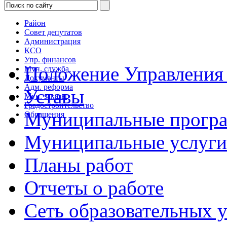
Район
Совет депутатов
Администрация
КСО
Упр. финансов
Положение Управления 
Мун. служба
Документы
Адм. реформа
Уставы
Мун. заказы
Градостроительство
Муниципальные прогр
Обращения
Муниципальные услуги
Планы работ
Отчеты о работе
Сеть образовательных